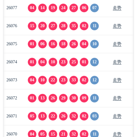
26077
04
14
19
24
27
06
07
走势
26076
15
20
27
28
35
02
11
走势
26075
01
06
16
18
26
04
10
走势
26074
01
04
10
23
25
01
12
走势
26073
04
10
22
23
33
02
12
走势
26072
01
13
26
29
30
09
11
走势
26071
05
13
22
26
32
02
03
走势
26070
04
05
15
21
32
02
11
走势