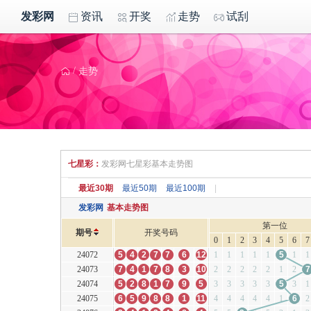
发彩网
资讯
开奖
走势
试刮
/
走势