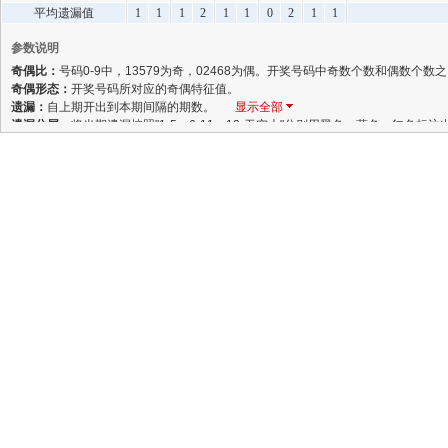
平均遗漏值
1
1
1
2
1
1
0
2
1
1
参数说明
奇偶比：
号码0-9中，13579为奇，02468为偶。开奖号码中奇数个数和偶数个数
奇偶形态：
开奖号码所对应的奇偶特征值。
遗漏：
自上期开出到本期间隔的期数。
显示全部
遗漏分层：
将当期遗漏按照"1-5，6-11，12-无穷大"分别用黑色、蓝色、红色标注
分隔线：
每五期使用分隔线，使横向导航更加清晰。
出现总次数：
统计周期内，某个号码的累计出现次数。
平均遗漏值：
统计期数内遗漏的平均值（计算公式：平均遗漏＝统计期内的总遗漏数/
最大遗漏值：
是指统计周期内所有遗漏值的最大值。
最大连出值：
是指统计周期内所有连出值的最大值。
收起