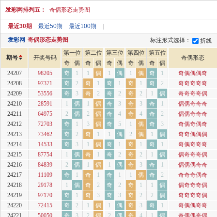
发彩网排列五：
奇偶形态走势图
最近30期
最近50期
最近100期
|
发彩网
奇偶形态走势图
标注形式选择：
折线
第一位
第二位
第三位
第四位
第五位
期号
开奖号码
奇偶形态
奇
偶
奇
偶
奇
偶
奇
偶
奇
偶
24207
98205
奇
1
1
偶
1
偶
1
偶
奇
1
奇偶偶偶奇
24208
97371
奇
2
奇
1
奇
1
奇
1
奇
2
奇奇奇奇奇
24209
53556
奇
3
奇
2
奇
2
奇
2
1
偶
奇奇奇奇偶
24210
28591
1
偶
1
偶
奇
3
奇
3
奇
1
偶偶奇奇奇
24211
64975
2
偶
2
偶
奇
4
奇
4
奇
2
偶偶奇奇奇
24212
72703
奇
1
3
偶
奇
5
1
偶
奇
3
奇偶奇偶奇
24213
73462
奇
2
奇
1
1
偶
2
偶
1
偶
奇奇偶偶偶
24214
14533
奇
3
1
偶
奇
1
奇
1
奇
1
奇偶奇奇奇
24215
87754
1
偶
奇
1
奇
2
奇
2
1
偶
偶奇奇奇偶
24216
84839
2
偶
1
偶
1
偶
奇
3
奇
1
偶偶偶奇奇
24217
11109
奇
1
奇
1
奇
1
1
偶
奇
2
奇奇奇偶奇
24218
29178
1
偶
奇
2
奇
2
奇
1
1
偶
偶奇奇奇偶
24219
97170
奇
1
奇
3
奇
3
奇
2
2
偶
奇奇奇奇偶
24220
72415
奇
2
1
偶
1
偶
奇
3
奇
1
奇偶偶奇奇
24221
50050
奇
3
2
偶
2
偶
奇
4
1
偶
奇偶偶奇偶