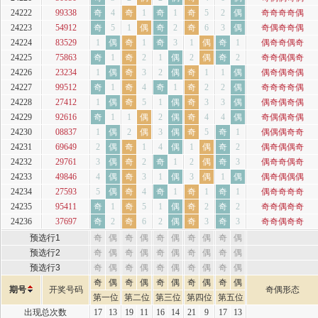
24222
99338
奇
4
奇
1
奇
1
奇
5
2
偶
奇奇奇奇偶
24223
54912
奇
5
1
偶
奇
2
奇
6
3
偶
奇偶奇奇偶
24224
83529
1
偶
奇
1
奇
3
1
偶
奇
1
偶奇奇偶奇
24225
75863
奇
1
奇
2
1
偶
2
偶
奇
2
奇奇偶偶奇
24226
23234
1
偶
奇
3
2
偶
奇
1
1
偶
偶奇偶奇偶
24227
99512
奇
1
奇
4
奇
1
奇
2
2
偶
奇奇奇奇偶
24228
27412
1
偶
奇
5
1
偶
奇
3
3
偶
偶奇偶奇偶
24229
92616
奇
1
1
偶
2
偶
奇
4
4
偶
奇偶偶奇偶
24230
08837
1
偶
2
偶
3
偶
奇
5
奇
1
偶偶偶奇奇
24231
69649
2
偶
奇
1
4
偶
1
偶
奇
2
偶奇偶偶奇
24232
29761
3
偶
奇
2
奇
1
2
偶
奇
3
偶奇奇偶奇
24233
49846
4
偶
奇
3
1
偶
3
偶
1
偶
偶奇偶偶偶
24234
27593
5
偶
奇
4
奇
1
奇
1
奇
1
偶奇奇奇奇
24235
95411
奇
1
奇
5
1
偶
奇
2
奇
2
奇奇偶奇奇
24236
37697
奇
2
奇
6
2
偶
奇
3
奇
3
奇奇偶奇奇
预选行1
奇
偶
奇
偶
奇
偶
奇
偶
奇
偶
预选行2
奇
偶
奇
偶
奇
偶
奇
偶
奇
偶
预选行3
奇
偶
奇
偶
奇
偶
奇
偶
奇
偶
奇
偶
奇
偶
奇
偶
奇
偶
奇
偶
期号
开奖号码
奇偶形态
第一位
第二位
第三位
第四位
第五位
出现总次数
17
13
19
11
16
14
21
9
17
13